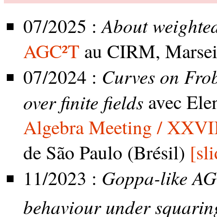
About weighted
07/2025 :
AGC²T
au CIRM, Marsei
Curves on Frob
07/2024 :
over finite fields
avec Ele
Algebra Meeting / XXVII
de São Paulo (Brésil)
[sl
Goppa-like AG
11/2023 :
behaviour under squaring