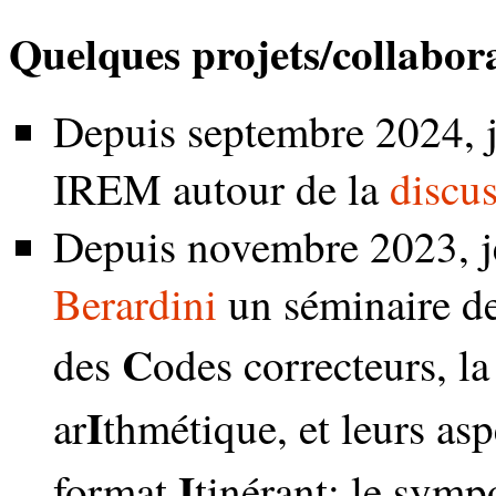
Quelques projets/collabora
Depuis septembre 2024, 
IREM autour de la
discu
Depuis novembre 2023, j
Berardini
un séminaire de
C
des
odes correcteurs, la
I
ar
thmétique, et leurs as
I
format
tinérant: le sym