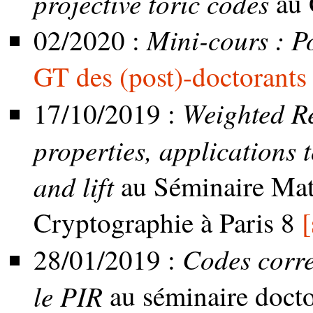
projective toric codes
au 
Mini-cours : Po
02/2020 :
GT des (post)-doctorant
Weighted Re
17/10/2019 :
properties, applications 
and lift
au Séminaire Mat
Cryptographie à Paris 8
[
Codes corre
28/01/2019 :
le PIR
au séminaire docto