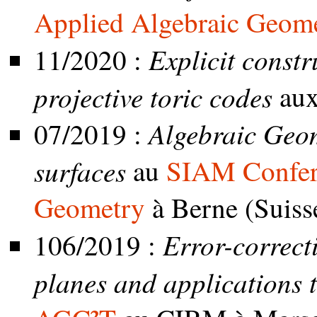
Applied Algebraic Geom
Explicit const
11/2020 :
projective toric codes
au
Algebraic Geo
07/2019 :
surfaces
au
SIAM Confere
Geometry
à Berne (Suiss
Error-correct
106/2019 :
planes and applications t