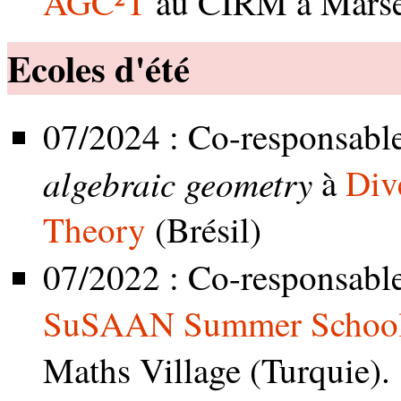
AGC²T
au CIRM à Marse
Ecoles d'été
07/2024 : Co-responsabl
algebraic geometry
à
Div
Theory
(Brésil)
07/2022 : Co-responsabl
SuSAAN Summer School 
Maths Village (Turquie).